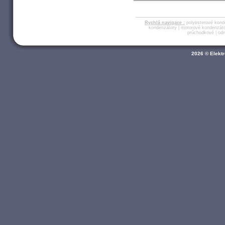
Rychlá navigace :
polyesterové kond
kondenzátory
|
motorové kondenzát
průchodkové
|
odr
2026 © Elektr