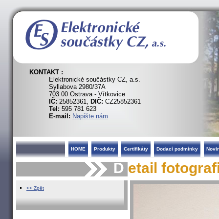
KONTAKT :
Elektronické součástky CZ, a.s.
Syllabova 2980/37A
703 00 Ostrava - Vítkovice
IČ:
25852361,
DIČ:
CZ25852361
Tel:
595 781 623
E-mail:
Napište nám
HOME
Produkty
Certifikáty
Dodací podmínky
Novi
D
etail fotograf
<< Zpět